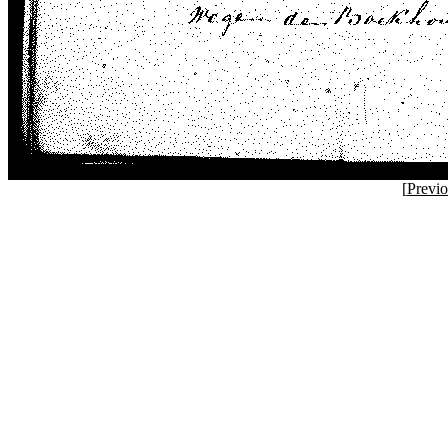
[
Previ