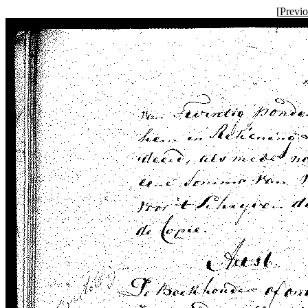
[
Previ