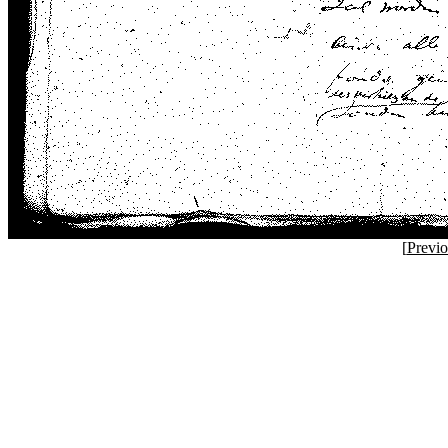
[
Previ