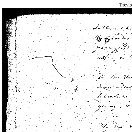
[
Previ