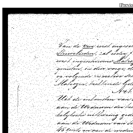
[
Previ