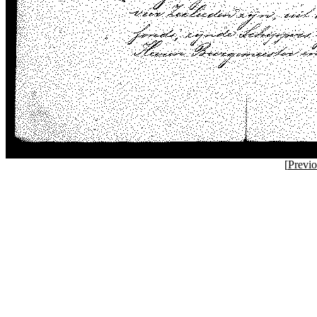
[
Previ