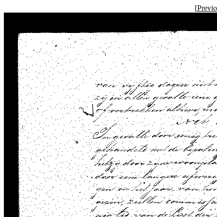
[
Previ