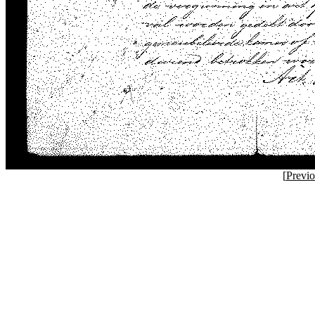
[
Previ