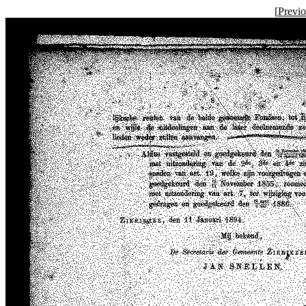
[
Previ