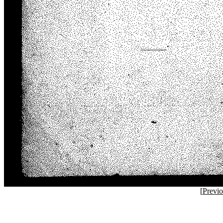
[
Previ